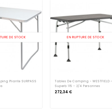
PTURE DE STOCK
EN RUPTURE DE STOCK
ping Pliante SURPASS
Tables De Camping - WESTFIELD 
es
Superb 115 - 2/4 Personnes
Prix
272,34 €