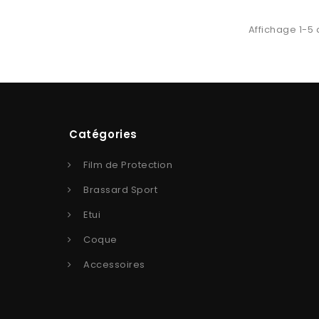
Affichage 1-5 
Catégories
Film de Protection
Brassard Sport
Etui
Coque
Accessoires