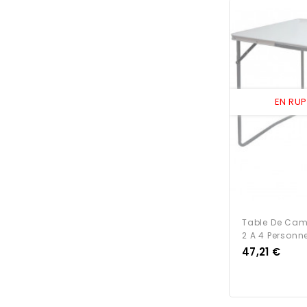
EN RU
Table De Cam
2 A 4 Personn
Prix
47,21 €