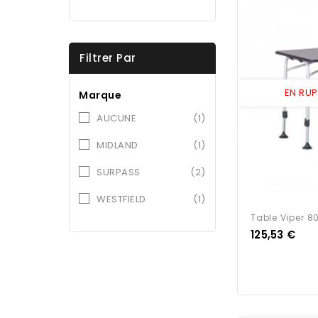
Filtrer Par
EN RU
Marque
AUCUNE
(1)
MIDLAND
(1)
SURPASS
(2)
WESTFIELD
(1)
Table Viper 8
Prix
125,53 €